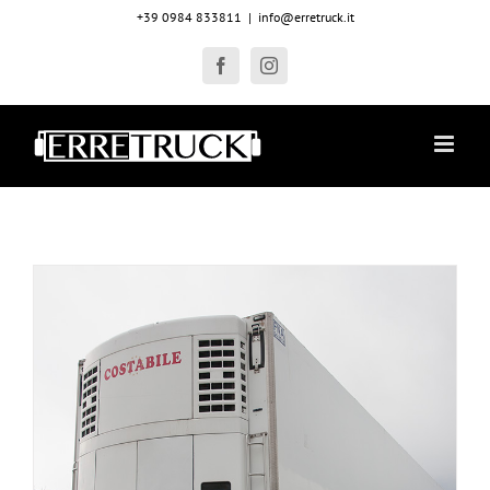
Salta
+39 0984 833811
|
info@erretruck.it
al
contenuto
Facebook
Instagram