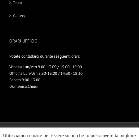
Team
Gallery
ORARI UFFICIO
Potete contattarci durante i seguenti orari:
Vendita Lun/Ven:
9:00-13:00 / 15:00 - 19:00
Officina Lun/Ven:
8:30-13:00 / 14:30 - 18:30
Sabato:
9:00-13:00
Domenica:
Chiusi
© Copyright 2012 -
2026 | ERRETRUCK SRL | All Rights Reserved | Designed
Utilizziamo i cookie per essere sicuri che tu possa avere la migliore
by
Imbrogno Comunicazione