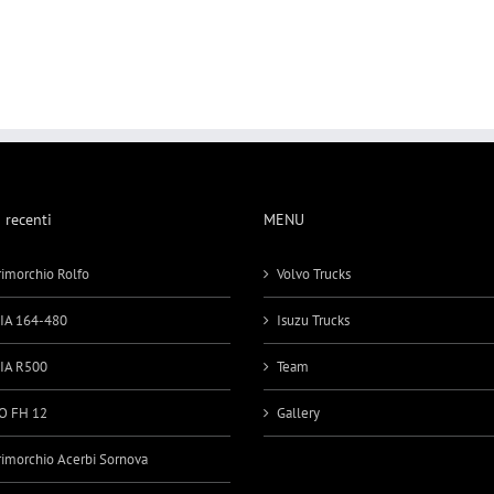
i recenti
MENU
imorchio Rolfo
Volvo Trucks
IA 164-480
Isuzu Trucks
IA R500
Team
O FH 12
Gallery
imorchio Acerbi Sornova