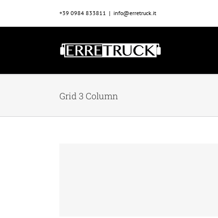
Salta
+39 0984 833811
|
info@erretruck.it
al
contenuto
Grid 3 Column
et
Suspende Phara Urna
Cat 2
Cat 3
Cat 4